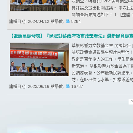
次調查，特委託TVBS民意調查
身評論及提出相關建議。 本次民調期
關調查結果摘述如下： 1.【整體
建檔日期:
2024/04/12
點擊數:
8284
【電話民調發表】『民眾對蔡政府教育政策看法』最新民意調
草根影響力文教基金會 民調報告
雙語政策會導致學生程度M型化！
教育是百年樹人的工作，學生是
新來過。 草根影響力基金會為了
民調發表會，公布最新民調結果，且
訪，在95%信心水準、抽樣誤差約為
建檔日期:
2023/06/16
點擊數:
16787
P