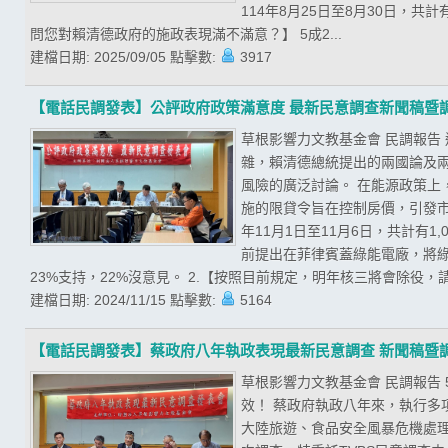
114年8月25日至8月30日，共
問您對賴清德政府的施政表現滿不滿意？】 5成2...
建檔日期:
2025/09/05
點擊數:
3917
【電話民調發表】公評政府政策滿意度 最新民意調查新聞稿暨
草根影響力文教基金會 民調報告
雜，賴清德總統提出的兩國論及
風險的廣泛討論。 在能源政策
施的限貸令旨在控制房價，引發市
年11月1日至11月6日，共計有
前提出在菲律賓蓋綠能電廠，將綠
23%支持，22%沒意見。 2.【按照目前規定，明年核三將會除役，請
建檔日期:
2024/11/15
點擊數:
5164
【電話民調發表】蔡政府八年執政表現最新民意調查 新聞稿暨
草根影響力文教基金會 民調報告
效！ 蔡政府執政八年來，執行
大陸旅遊、食品安全風暴危機處