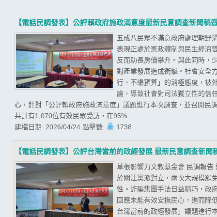
【電話民調發表】公評賴政府施政滿意度最新民意調查新聞稿
五成八民眾不滿意政府處理朝野溝
表現正處於憲政體制與民生經濟
反而助長房價攀升。與此同時，
對產業發展造成衝擊。社會安全
行、不編預算」的消極態度，被
論，導致社會對司法獨立性的信任
心，針對「公評賴政府施政滿意度」議題進行本次調查，並召開民調發
共計有1,070位有效民眾受訪，在95%...
建檔日期:
2026/04/24
點擊數:
1738
【電話民調發表】公評台灣當前的政經發展 最新民意調查新聞
草根影響力文教基金會 民調報告
於關注黨派對立，兩次大規模罷
性。詐騙集團手法日益精巧，政
回應未能有效安撫民心，進而降低
台灣當前的政經發展」議題進行