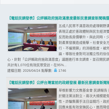
【電話民調發表】公評賴政府施政滿意度最新民意調查新聞稿
五成八民眾不滿意政府處理朝野溝
表現正處於憲政體制與民生經濟
反而助長房價攀升。與此同時，
對產業發展造成衝擊。社會安全
行、不編預算」的消極態度，被
論，導致社會對司法獨立性的信任
心，針對「公評賴政府施政滿意度」議題進行本次調查，並召開民調發
共計有1,070位有效民眾受訪，在95%...
建檔日期:
2026/04/24
點擊數:
1746
【電話民調發表】公評台灣當前的政經發展 最新民意調查新聞
草根影響力文教基金會 民調報告
於關注黨派對立，兩次大規模罷
性。詐騙集團手法日益精巧，政
回應未能有效安撫民心，進而降低