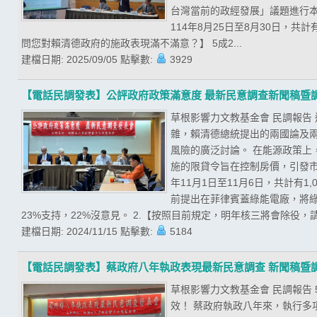
台灣當前的政經發展」議題進行
114年8月25日至8月30日，共
問您對賴清德政府的施政表現滿不滿意？】 5成2...
建檔日期:
2025/09/05
點擊數:
3929
【電話民調發表】公評政府政策滿意度 最新民意調查新聞稿暨
草根影響力文教基金會 民調報告
雜，賴清德總統提出的兩國論及
風險的廣泛討論。 在能源政策
施的限貸令旨在控制房價，引發市
年11月1日至11月6日，共計有
前提出在菲律賓蓋綠能電廠，將綠
23%支持，22%沒意見。 2.【按照目前規定，明年核三將會除役，請
建檔日期:
2024/11/15
點擊數:
5184
【電話民調發表】蔡政府八年執政表現最新民意調查 新聞稿暨
草根影響力文教基金會 民調報告
效！ 蔡政府執政八年來，執行