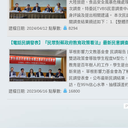
大陸旅遊、食品安全風暴危機處
次調查，特委託TVBS民意調查
身評論及提出相關建議。 本次民調期
關調查結果摘述如下： 1.【整體
建檔日期:
2024/04/12
點擊數:
8294
【電話民調發表】『民眾對蔡政府教育政策看法』最新民意調
草根影響力文教基金會 民調報告
雙語政策會導致學生程度M型化！
教育是百年樹人的工作，學生是
新來過。 草根影響力基金會為了
民調發表會，公布最新民調結果，且
訪，在95%信心水準、抽樣誤差約為
建檔日期:
2023/06/16
點擊數:
16800
P