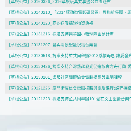
【草根公益】20160326_2016草根玩具共享暨公益園遊會
【草根公益】20140210_「2014感動微電影研習營」與聯維集團
【草根公益】20140123_寒冬送暖捐贈物資典禮
【草根公益】20131216_捐贈支持興華國小籃球隊圓夢計畫
【草根公益】20131207_愛與關懷聖誕祝福音樂會
【草根公益】20130518_捐贈支持並共同舉辦2013感懷母恩 讓愛發
【草根公益】20130426_捐贈支持台灣藝起發光促進協會方舟行動-
【草根公益】20130201_樂服社區關懷協會電腦捐贈與電腦課程
【草根公益】20121226_廈門街浸信會電腦捐贈與電腦課程(課程持
【草根公益】20121223_捐贈支持並共同舉辦101愛在文山聖誕音樂