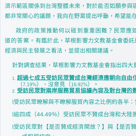
濟示範區關係到台灣整體未來，對於能否如願參與
都非常關心的議題，我向在野黨提出呼籲，希望能
政府的政策推動何以碰到重重困難？民眾應
道的答案。
有鑑於此，草根影響力文教基金會委託
經濟與民主發展之看法，並提出相關建議。
針對調查結果，草根影響力文教基金會指出四大
超過七成五受訪民眾贊成台灣經濟應朝向自由
（
）、沒意見（
）。
7.19%
16.92%
受訪民眾對兩岸服務貿易協議內容及對台灣的
l
受訪民眾瞭解與不瞭解服貿內容之比例約各半：完全
l
逾四成（44.49％）受訪民眾不贊成台灣和大陸簽
l
受訪民眾對【是否贊成經濟開放？】與【是否