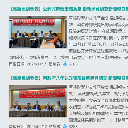
【電話民調發表】公評政府政策滿意度 最新民意調查新聞稿暨
草根影響力文教基金會 民調報告
雜，賴清德總統提出的兩國論及
風險的廣泛討論。 在能源政策
施的限貸令旨在控制房價，引發市
年11月1日至11月6日，共計有
前提出在菲律賓蓋綠能電廠，將綠
23%支持，22%沒意見。 2.【按照目前規定，明年核三將會除役，請
建檔日期:
2024/11/15
點擊數:
5163
【電話民調發表】蔡政府八年執政表現最新民意調查 新聞稿暨
草根影響力文教基金會 民調報告
效！ 蔡政府執政八年來，執行
大陸旅遊、食品安全風暴危機處
次調查，特委託TVBS民意調查
身評論及提出相關建議。 本次民調期
關調查結果摘述如下： 1.【整體
建檔日期:
2024/04/12
點擊數:
8283