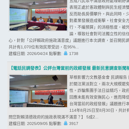
五成八民眾不滿意政府處理朝野溝
表現正處於憲政體制與民生經濟
反而助長房價攀升。與此同時，
對產業發展造成衝擊。社會安全
行、不編預算」的消極態度，被
論，導致社會對司法獨立性的信任
心，針對「公評賴政府施政滿意度」議題進行本次調查，並召開民調發
共計有1,070位有效民眾受訪，在95%...
建檔日期:
2026/04/24
點擊數:
1738
【電話民調發表】公評台灣當前的政經發展 最新民意調查新聞
草根影響力文教基金會 民調報告
於關注黨派對立，兩次大規模罷
性。詐騙集團手法日益精巧，政
回應未能有效安撫民心，進而降低
台灣當前的政經發展」議題進行
114年8月25日至8月30日，共
問您對賴清德政府的施政表現滿不滿意？】 5成2...
建檔日期:
2025/09/05
點擊數:
3917