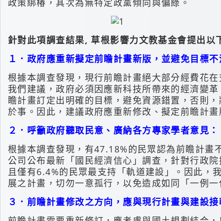
政策綁椿，其次為無特定政黨傾向與偏綠。
針對此項調查結果, 草根影響力文教基金會提出以
１．政府應重新擬定前瞻計畫新版，並避免目標不
根據本調查發現，現行前瞻計畫絕大部分經費花在交通
我們建議，政府必須因應新科技所帶來的經濟變革
瞻計畫訂定出明確的目標，避免資源錯置，否則，
於事。因此，建議政府應重新修改、擬定前瞻計畫
２．呼籲政府聽取民意、廣納各方專家學者意見：
根據本調查發現，有47.18%的民眾認為前瞻計畫
公司公布最新「國民經濟信心」調查，針對行政院
且僅有6.4%的民眾最支持「軌道建設」。因此
展之計畫，切勿一意孤行，以免造成如同「一例
３．前瞻計畫修改之方向，應與現行計畫與建設接
前瞻計畫需要重新修訂，應考慮與國土規劃結合，