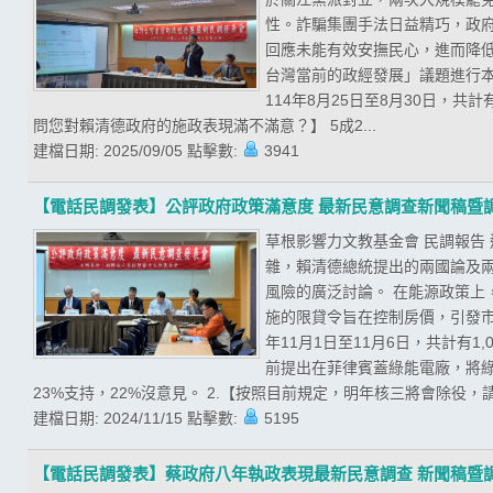
性。詐騙集團手法日益精巧，政
回應未能有效安撫民心，進而降低
台灣當前的政經發展」議題進行
114年8月25日至8月30日，共
問您對賴清德政府的施政表現滿不滿意？】 5成2...
建檔日期:
2025/09/05
點擊數:
3941
【電話民調發表】公評政府政策滿意度 最新民意調查新聞稿暨
草根影響力文教基金會 民調報告
雜，賴清德總統提出的兩國論及
風險的廣泛討論。 在能源政策
施的限貸令旨在控制房價，引發市
年11月1日至11月6日，共計有
前提出在菲律賓蓋綠能電廠，將綠
23%支持，22%沒意見。 2.【按照目前規定，明年核三將會除役，請
建檔日期:
2024/11/15
點擊數:
5195
【電話民調發表】蔡政府八年執政表現最新民意調查 新聞稿暨