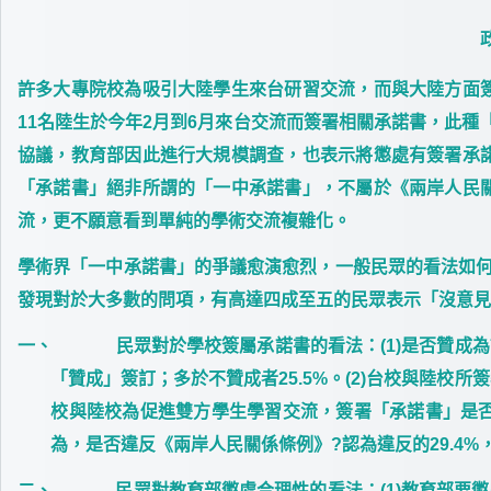
許多大專院校為吸引大陸學生來台研習交流，而與大陸方面
11名陸生於今年2月到6月來台交流而簽署相關承諾書，此
協議，教育部因此進行大規模調查，也表示將懲處有簽署承
「承諾書」絕非所謂的「一中承諾書」，不屬於《兩岸人民
流，更不願意看到單純的學術交流複雜化。
學術界「一中承諾書」的爭議愈演愈烈，一般民眾的看法如何呢
發現對於大多數的問項，有高達四成至五的民眾表示「沒意見
一、
民眾對於學校簽屬承諾書的看法
：(1)是否贊
「贊成」簽訂；多於不贊成者25.5%。(2)台校與陸校所
校與陸校為促進雙方學生學習交流，簽署「承諾書」是否有錯
為，是否違反《兩岸人民關係條例》?認為違反的29.4%
二、
民眾對教育部懲處合理性的看法
：(1)教育部要