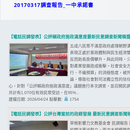
20170317調查報告_一中承諾書
【電話民調發表】公評賴政府施政滿意度最新民意調查新聞稿
五成八民眾不滿意政府處理朝野溝
表現正處於憲政體制與民生經濟
反而助長房價攀升。與此同時，
對產業發展造成衝擊。社會安全
行、不編預算」的消極態度，被
論，導致社會對司法獨立性的信任
心，針對「公評賴政府施政滿意度」議題進行本次調查，並召開民調發
共計有1,070位有效民眾受訪，在95%...
建檔日期:
2026/04/24
點擊數:
1754
【電話民調發表】公評台灣當前的政經發展 最新民意調查新聞
草根影響力文教基金會 民調報告
於關注黨派對立，兩次大規模罷