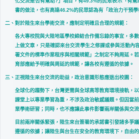
化交流是否有幫助?」項目，有49.3%的民眾表示「
書的做法，也有高達46.2%的民眾認為有「政治力干
二、
對於陸生來台學術交流，應制定明確且合理的規範：
各大專校院與大陸地區學校締結合作備忘錄的事宜，多數
上做文章，只是確認來台交流學生之修課或參與活動內容不
署文件的標準作業程序與相關規範」之制定不夠周延。若
育部應給予明確與周延的規範，讓各校有遵循的依據。
三、
正視陸生來台交流的助益，政治意識形態應退出校園
：
全球化的趨勢下，台灣更需與全球高等教育環境接軌，以
課堂上以專業學習為重，不涉及政治敏感議題。但因當前
業學術研習；同時，也不應讓此事件影響兩岸關係與交流
目前兩岸關係緊張，陸生來台簽署的承諾書引發諸多爭議
遵循的依據；讓陸生與台生在安全的教育環境下，自由的