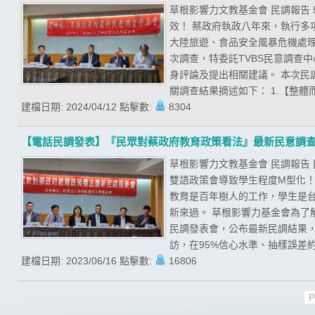
草根影響力文教基金會 民調報告
效！ 蔡政府執政八年來，執行
大陸旅遊、食品安全風暴危機處
次調查，特委託TVBS民意調查
身評論及提出相關建議。 本次民調期
關調查結果摘述如下： 1.【整體
建檔日期:
2024/04/12
點擊數:
8304
【電話民調發表】『民眾對蔡政府教育政策看法』最新民意調
草根影響力文教基金會 民調報告
雙語政策會導致學生程度M型化！
教育是百年樹人的工作，學生是
新來過。 草根影響力基金會為了
民調發表會，公布最新民調結果，且
訪，在95%信心水準、抽樣誤差約為
建檔日期:
2023/06/16
點擊數:
16806
P