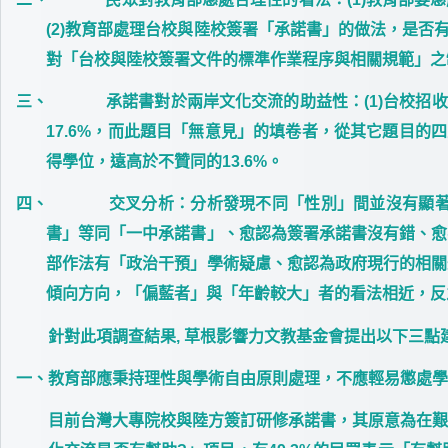
(2)教育部處理台校與陸校簽署「承諾書」的做法，是否有
對「台校與陸校簽署文件的標準作業程序與相關規範」之制定
三、
承諾書對於兩岸文化交流的助益性
：(1)台校
17.6%，而此題目「無意見」的填卷者，從其它題目的四
得學位，遠高於不贊同的13.6%。
四、
交叉分析
：分析發現不同「性別」間並沒有顯
書」等同「一中承諾書」、愈認為簽署承諾書沒有錯、愈
部作法有「政治干預」學術疑慮、愈認為政府現行的相關
傾向方向，「偏藍者」與「年齡較大」者的看法相近，
針對此項調查結果, 草根影響力文教基金會提出以下三點
一、
教育部應秉持理性與學術自由原則處理，不應輕易懲處學
目前台灣大專院校與陸方簽訂研修承諾書，其原意為在艱