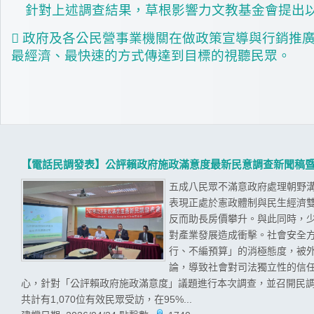
針對上述調查結果，草根影響力文教基金會提出
 政府及各公民營事業機關在做政策宣導與行銷推
最經濟、最快速的方式傳達到目標的視聽民眾。
【電話民調發表】公評賴政府施政滿意度最新民意調查新聞稿
五成八民眾不滿意政府處理朝野溝
表現正處於憲政體制與民生經濟
反而助長房價攀升。與此同時，
對產業發展造成衝擊。社會安全
行、不編預算」的消極態度，被
論，導致社會對司法獨立性的信任
心，針對「公評賴政府施政滿意度」議題進行本次調查，並召開民調發
共計有1,070位有效民眾受訪，在95%...