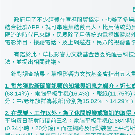
政府用了不少經費在宣導服貿協定，也辦了多場
結合社群APP，就可串連集結數萬人，比用傳統動
匯流的時代已來臨，民眾除了用傳統的電視媒體以外
電影節目、接聽電話、及上網遨遊，民眾的視聽習
有鑑於此，草根影響力文教基金會委託醒吾科技大學
法，並提出相關建議。
針對調查結果，草根影響力文教基金會指出五大重
1. 對於獲取新聞資訊類的知識與訊息之媒介，近七
(68.14％)、電腦平板手機(16.4%) 、報紙(11.7
分：中/老年族群為報紙(分別為15.02% 、14.29%
2. 在學業、工作以外，為了休閒娛樂或資訊的取得，
平均每日花費時間前三名：電腦平板手機(2.66小時)、
(0.34小時，20分鐘)。而在網路及行動裝置上平