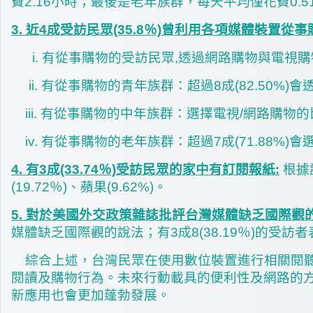
費2.16小時；最後是老年族群，每天平均僅花費0.
3. 近4成受訪民眾(35.8％)曾利用各項媒體裝置從
i. 有從事購物的受訪民眾,透過網路購物與電視購物分
ii. 有從事購物的青年族群：超過8成(82.50%)
iii. 有從事購物的中年族群：選擇電視/網路購物
iv. 有從事購物的老年族群：超過7成(71.88%)
4. 有3成(33.74％)受訪民眾的家中有訂閱報紙:
根據
(19.72％)、蘋果(9.62%)。
5. 對於美國外交政策雜誌批評台灣媒體缺乏國際觀的
媒體缺乏國際觀的說法；有3成8(38.19％)的受訪
綜合上述，台灣民眾在使用數位裝置進行相關閱聽
閱讀及購物行為。未來行動載具的便利性及網路的
新應用也會更加蓬勃發展。