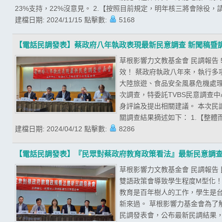
23%支持，22%沒意見。 2.【按照目前規定，明年核三將會除役，請
建檔日期:
2024/11/15
點擊數:
5168
【電話民調發表】蔡政府八年執政表現最新民意調查 新聞稿暨
草根影響力文教基金會 民調報告
效！ 蔡政府執政八年來，執行
大陸旅遊、食品安全風暴危機處
次調查，特委託TVBS民意調查
身評論及提出相關建議。 本次民調期
關調查結果摘述如下： 1.【整體
建檔日期:
2024/04/12
點擊數:
8286
【電話民調發表】『民眾對蔡政府教育政策看法』最新民意調
草根影響力文教基金會 民調報告
雙語政策會導致學生程度M型化！
教育是百年樹人的工作，學生是
新來過。 草根影響力基金會為了
民調發表會，公布最新民調結果，且