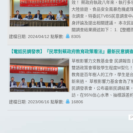
效！ 蔡政府執政八年來，執行
大陸旅遊、食品安全風暴危機處
次調查，特委託TVBS民意調查
身評論及提出相關建議。 本次民調期
關調查結果摘述如下： 1.【整體
建檔日期:
2024/04/12
點擊數:
8305
【電話民調發表】『民眾對蔡政府教育政策看法』最新民意調
草根影響力文教基金會 民調報告
雙語政策會導致學生程度M型化！
教育是百年樹人的工作，學生是
新來過。 草根影響力基金會為了
民調發表會，公布最新民調結果，且
訪，在95%信心水準、抽樣誤差約為
建檔日期:
2023/06/16
點擊數:
16806
P