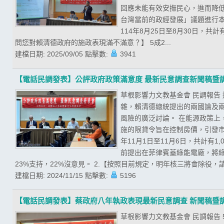
回應未能有效安撫民心，進而降低
台灣當前的政經發展」議題進行
114年8月25日至8月30日，共
問您對賴清德政府的施政表現滿不滿意？】 5成2...
建檔日期:
2025/09/05
點擊數:
3941
【電話民調發表】公評政府政策滿意度 最新民意調查新聞稿暨
草根影響力文教基金會 民調報告
雜，賴清德總統提出的兩國論及
風險的廣泛討論。 在能源政策
施的限貸令旨在控制房價，引發市
年11月1日至11月6日，共計有
前提出在菲律賓蓋綠能電廠，將綠
23%支持，22%沒意見。 2.【按照目前規定，明年核三將會除役，請
建檔日期:
2024/11/15
點擊數:
5196
【電話民調發表】蔡政府八年執政表現最新民意調查 新聞稿暨
草根影響力文教基金會 民調報告