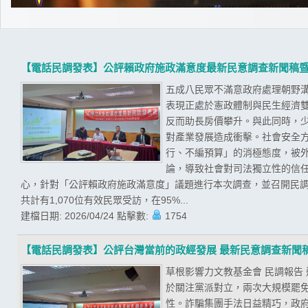
【電話民調發表】公評賴政府施政滿意度最新民意調查新聞稿
五成八民眾不滿意政府處理朝野溝
表現正處於憲政體制與民生經濟
反而助長房價攀升。與此同時，
對產業發展造成衝擊。社會安全
行、不編預算」的消極態度，被
論，導致社會對司法獨立性的信任
心，針對「公評賴政府施政滿意度」議題進行本次調查，並召開民調發
共計有1,070位有效民眾受訪，在95%...
建檔日期:
2026/04/24
點擊數:
1754
【電話民調發表】公評台灣當前的政經發展 最新民意調查新聞
草根影響力文教基金會 民調報告
於關注黨派對立，兩次大規模罷
性。詐騙集團手法日益精巧，政