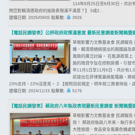
114年8月25日至8月30日，共
問您對賴清德政府的施政表現滿不滿意？】 5成2...
建檔日期:
2025/09/05
點擊數:
3926
【電話民調發表】公評政府政策滿意度 最新民意調查新聞稿暨
草根影響力文教基金會 民調報告
雜，賴清德總統提出的兩國論及
風險的廣泛討論。 在能源政策
施的限貸令旨在控制房價，引發市
年11月1日至11月6日，共計有
前提出在菲律賓蓋綠能電廠，將綠
23%支持，22%沒意見。 2.【按照目前規定，明年核三將會除役，請
建檔日期:
2024/11/15
點擊數:
5176
【電話民調發表】蔡政府八年執政表現最新民意調查 新聞稿暨
草根影響力文教基金會 民調報告
效！ 蔡政府執政八年來，執行
大陸旅遊、食品安全風暴危機處