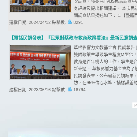
次調查，特委託TVBS民意調查
身評論及提出相關建議。 本次民調期
關調查結果摘述如下： 1.【整體
建檔日期:
2024/04/12
點擊數:
8291
【電話民調發表】『民眾對蔡政府教育政策看法』最新民意調
草根影響力文教基金會 民調報告
雙語政策會導致學生程度M型化！
教育是百年樹人的工作，學生是
新來過。 草根影響力基金會為了
民調發表會，公布最新民調結果，且
訪，在95%信心水準、抽樣誤差約為
建檔日期:
2023/06/16
點擊數:
16794
P