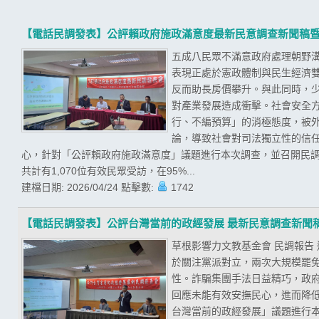
【電話民調發表】公評賴政府施政滿意度最新民意調查新聞稿
五成八民眾不滿意政府處理朝野溝
表現正處於憲政體制與民生經濟
反而助長房價攀升。與此同時，
對產業發展造成衝擊。社會安全
行、不編預算」的消極態度，被
論，導致社會對司法獨立性的信任
心，針對「公評賴政府施政滿意度」議題進行本次調查，並召開民調發
共計有1,070位有效民眾受訪，在95%...
建檔日期:
2026/04/24
點擊數:
1742
【電話民調發表】公評台灣當前的政經發展 最新民意調查新聞
草根影響力文教基金會 民調報告
於關注黨派對立，兩次大規模罷
性。詐騙集團手法日益精巧，政
回應未能有效安撫民心，進而降低
台灣當前的政經發展」議題進行